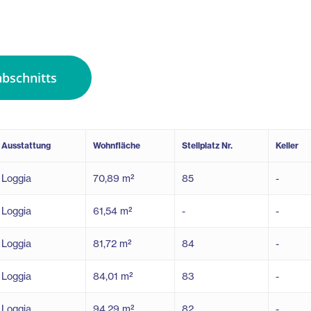
bschnitts
Ausstattung
Wohnfläche
Stellplatz Nr.
Keller
Loggia
70,89 m²
85
-
Loggia
61,54 m²
-
-
Loggia
81,72 m²
84
-
Loggia
84,01 m²
83
-
Loggia
94,29 m²
82
-