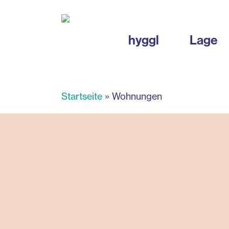
Skip
to
main
hyggl
Lage
content
Startseite
»
Wohnungen